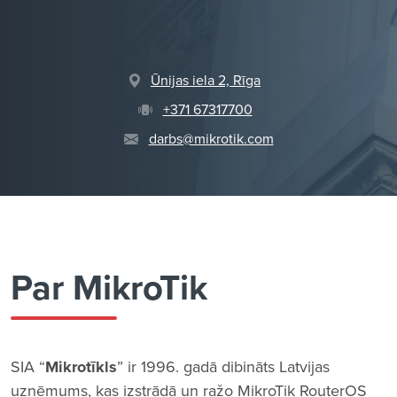
Ūnijas iela 2, Rīga
+371 67317700
darbs@mikrotik.com
Par MikroTik
SIA “
Mikrotīkls
” ir 1996. gadā dibināts Latvijas
uzņēmums, kas izstrādā un ražo MikroTik RouterOS