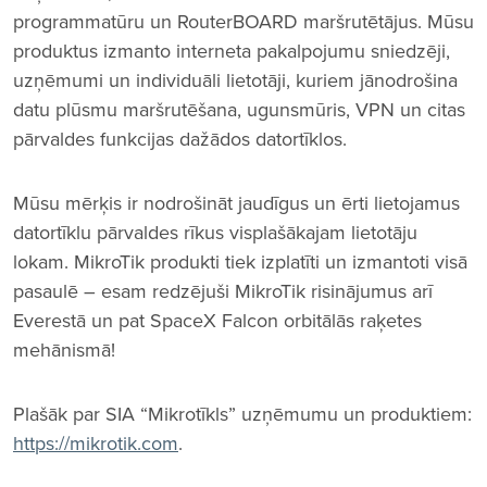
programmatūru un RouterBOARD maršrutētājus. Mūsu
produktus izmanto interneta pakalpojumu sniedzēji,
uzņēmumi un individuāli lietotāji, kuriem jānodrošina
datu plūsmu maršrutēšana, ugunsmūris, VPN un citas
pārvaldes funkcijas dažādos datortīklos.
Mūsu mērķis ir nodrošināt jaudīgus un ērti lietojamus
datortīklu pārvaldes rīkus visplašākajam lietotāju
lokam. MikroTik produkti tiek izplatīti un izmantoti visā
pasaulē – esam redzējuši MikroTik risinājumus arī
Everestā un pat SpaceX Falcon orbitālās raķetes
mehānismā!
Plašāk par SIA “Mikrotīkls” uzņēmumu un produktiem:
https://mikrotik.com
.