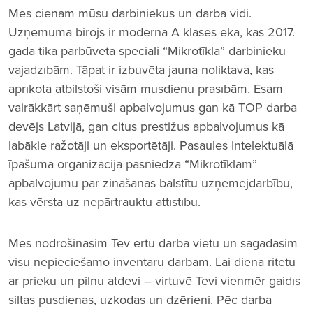
Mēs cienām mūsu darbiniekus un darba vidi.
Uzņēmuma birojs ir moderna A klases ēka, kas 2017.
gadā tika pārbūvēta speciāli “Mikrotīkla” darbinieku
vajadzībām. Tāpat ir izbūvēta jauna noliktava, kas
aprīkota atbilstoši visām mūsdienu prasībām. Esam
vairākkārt saņēmuši apbalvojumus gan kā TOP darba
devējs Latvijā, gan citus prestižus apbalvojumus kā
labākie ražotāji un eksportētāji. Pasaules Intelektuālā
īpašuma organizācija pasniedza “Mikrotīklam”
apbalvojumu par zināšanās balstītu uzņēmējdarbību,
kas vērsta uz nepārtrauktu attīstību.
Mēs nodrošināsim Tev ērtu darba vietu un sagādāsim
visu nepieciešamo inventāru darbam. Lai diena ritētu
ar prieku un pilnu atdevi – virtuvē Tevi vienmēr gaidīs
siltas pusdienas, uzkodas un dzērieni. Pēc darba