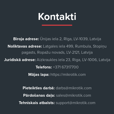
Kontakti
Biroja adrese:
Ūnijas iela 2, Rīga, LV-1039, Latvija
Noliktavas adrese:
Latgales iela 499, Rumbula, Stopiņu
pagasts, Ropažu novads, LV-2121, Latvija
Juridiskā adrese:
Aizkraukles iela 23, Riga, LV‑1006, Latvija
Telefons:
+371 67317700
Mājas lapa:
https://mikrotik.com
Pieteikties darbā:
darbs@mikrotik.com
Pārdošanas daļa:
sales@mikrotik.com
Tehniskais atbalsts:
support@mikrotik.com