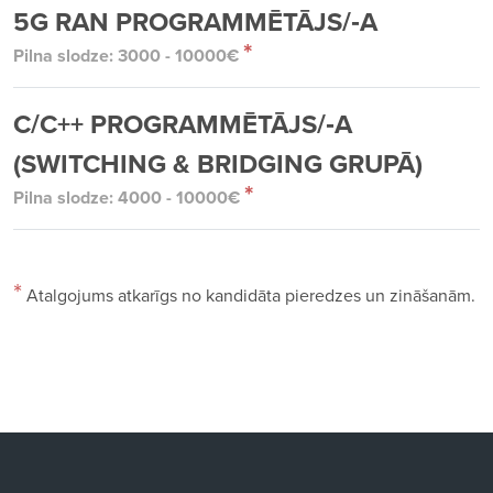
5G RAN PROGRAMMĒTĀJS/‑A
*
Pilna slodze: 3000 - 10000€
C/C++ PROGRAMMĒTĀJS/‑A
(SWITCHING & BRIDGING GRUPĀ)
*
Pilna slodze: 4000 - 10000€
*
Atalgojums atkarīgs no kandidāta pieredzes un zināšanām.